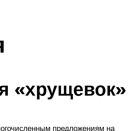
я
я «хрущевок»
многочисленным предложениям на