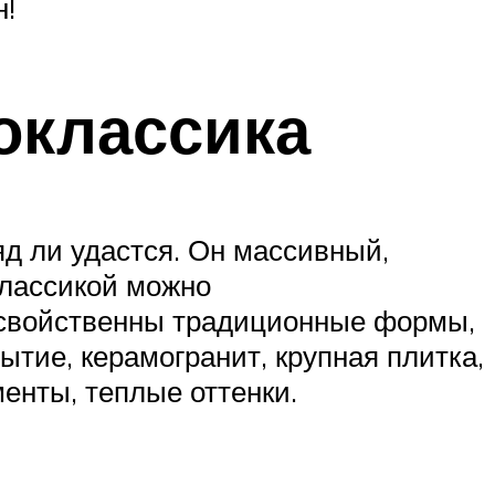
н!
оклассика
д ли удастся. Он массивный,
классикой можно
й свойственны традиционные формы,
тие, керамогранит, крупная плитка,
енты, теплые оттенки.