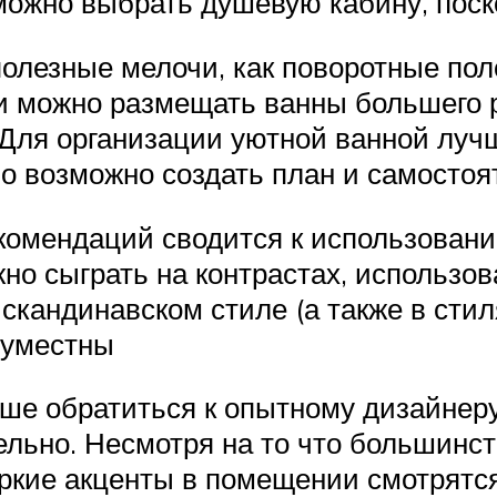
ожно выбрать душевую кабину, поск
полезные мелочи, как поворотные по
и можно размещать ванны большего р
 Для организации уютной ванной луч
но возможно создать план и самостоя
комендаций сводится к использовани
но сыграть на контрастах, использо
кандинавском стиле (а также в стиля
 уместны
ше обратиться к опытному дизайнеру 
ельно. Несмотря на то что большинс
ркие акценты в помещении смотрятся