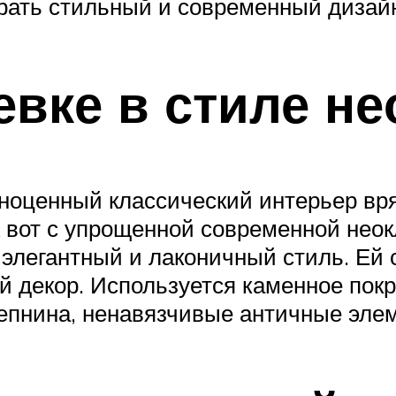
брать стильный и современный дизай
евке в стиле не
ноценный классический интерьер вря
 А вот с упрощенной современной нео
 элегантный и лаконичный стиль. Е
 декор. Используется каменное покры
епнина, ненавязчивые античные элем