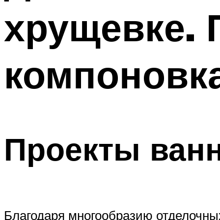
хрущевке. 
компоновк
Проекты ванн
Благодаря многообразию отделочны