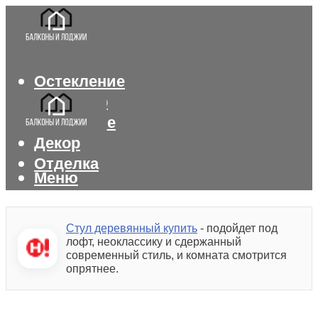
Остекление
Интерьер
Утепление
Декор
Отделка
Меню
Меню
Стул деревянный купить
- подойдет под
лофт, неоклассику и сдержанный
современный стиль, и комната смотрится
опрятнее.