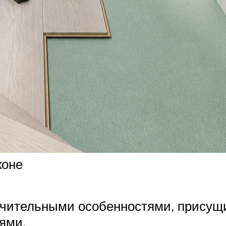
коне
ичительными особенностями, прису
лями.