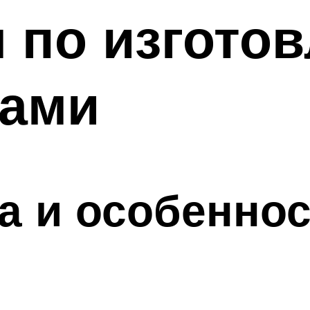
 по изгото
ками
а и особеннос