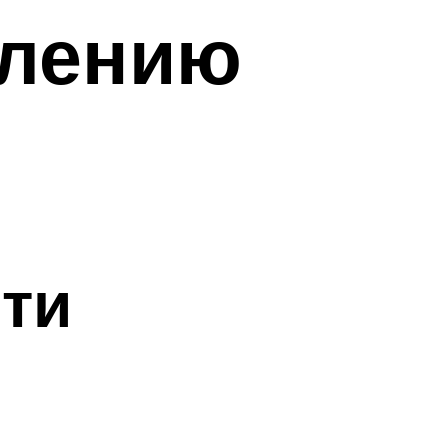
влению
ти