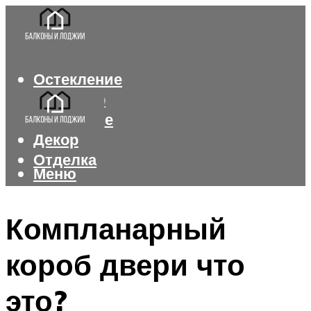
Остекление
Интерьер
Утепление
Декор
Отделка
Меню
Меню
Компланарный
короб двери что
это?