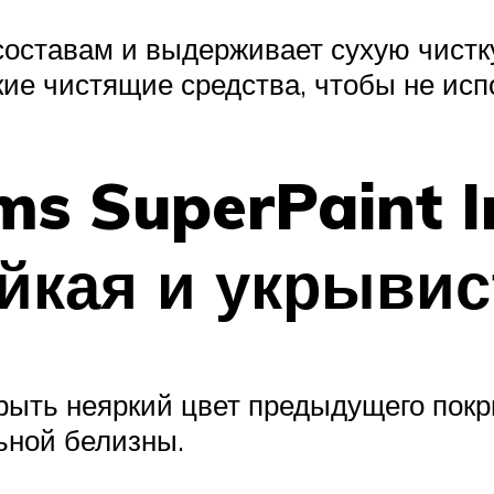
 составам и выдерживает сухую чист
кие чистящие средства, чтобы не исп
ms SuperPaint I
ойкая и укрывис
крыть неяркий цвет предыдущего покр
ьной белизны.