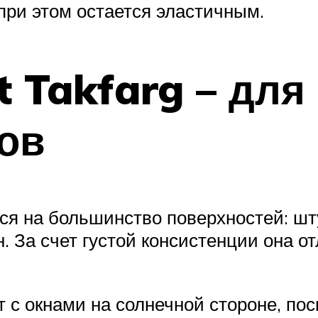
при этом остается эластичным.
t Takfarg – дл
ов
ся на большинство поверхностей: шту
н. За счет густой консистенции она о
т с окнами на солнечной стороне, по