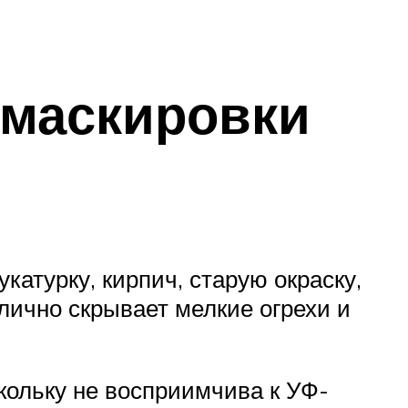
я маскировки
катурку, кирпич, старую окраску,
тлично скрывает мелкие огрехи и
скольку не восприимчива к УФ-