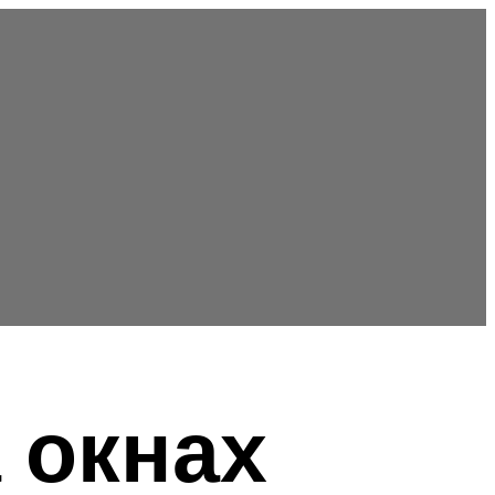
 окнах