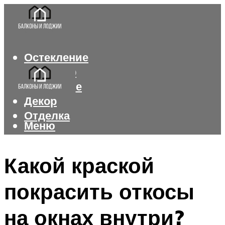
Остекление
Интерьер
Утепление
Декор
Отделка
Меню
Меню
Какой краской
покрасить откосы
на окнах внутри?