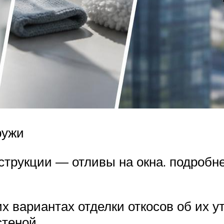
ружи
трукции — отливы на окна. подробне
их вариантах отделки откосов об их у
теной.