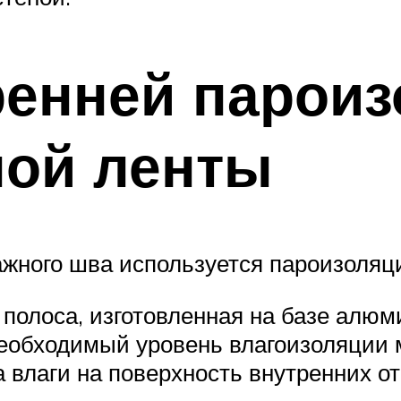
ренней парои
ной ленты
жного шва используется пароизоляци
полоса, изготовленная на базе алю
еобходимый уровень влагоизоляции 
влаги на поверхность внутренних от