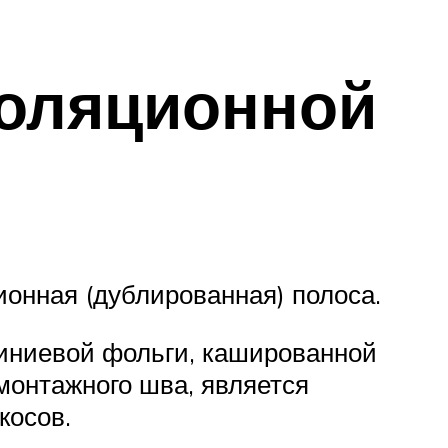
золяционной
онная (дублированная) полоса.
миниевой фольги, кашированной
монтажного шва, является
косов.