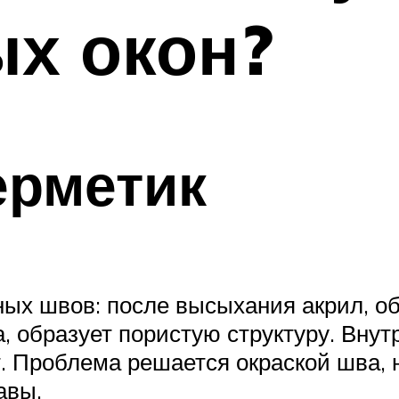
х окон?
ерметик
ных швов: после высыхания акрил, о
 образует пористую структуру. Внут
. Проблема решается окраской шва, н
авы.