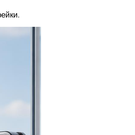
ейки.