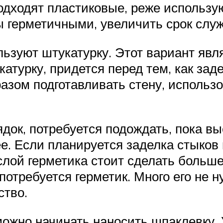
одходят пластиковые, реже использу
ы герметичными, увеличить срок слу
ьзуют штукатурку. Этот вариант явл
атурку, придется перед тем, как зад
азом подготавливать стену, использ
док, потребуется подождать, пока вы
ее. Если планируется заделка стыков
 слой герметика стоит сделать больш
потребуется герметик. Много его не н
ство.
 можно начинать наносить шпаклевку.