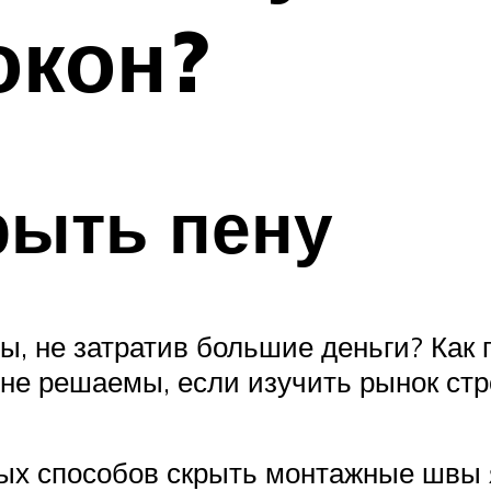
окон?
рыть пену
цы, не затратив большие деньги? Как 
лне решаемы, если изучить рынок ст
х способов скрыть монтажные швы я