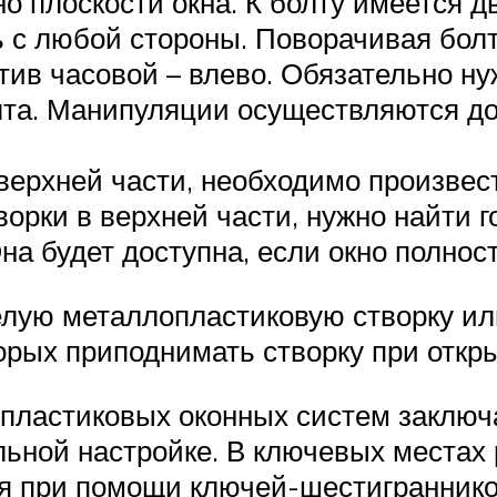
 плоскости окна. К болту имеется два
 с любой стороны. Поворачивая болт
тив часовой – влево. Обязательно ну
лта. Манипуляции осуществляются до 
 верхней части, необходимо произвес
рки в верхней части, нужно найти г
на будет доступна, если окно полнос
елую металлопластиковую створку ил
орых приподнимать створку при откры
ластиковых оконных систем заключа
льной настройке. В ключевых местах
ся при помощи ключей-шестиграннико