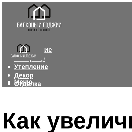
Остекление
Интерьер
Утепление
Декор
Меню
Отделка
Меню
Как увелич