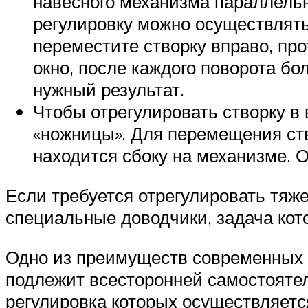
навесного механизма параллельно
регулировку можно осуществлять
переместите створку вправо, про
окно, после каждого поворота бо
нужный результат.
Чтобы отрегулировать створку в
«ножницы». Для перемещения ство
находится сбоку на механизме. О
Если требуется отрегулировать тяж
специальные доводчики, задача кот
Одно из преимуществ современных п
подлежит всесторонней самостояте
регулировка которых осуществляет