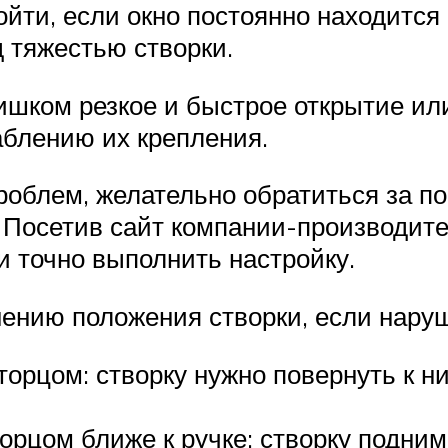
йти, если окно постоянно находится 
 тяжестью створки.
шком резкое и быстрое открытие или
аблению их крепления.
проблем, желательно обратиться за 
. Посетив сайт компании-производит
и точно выполнить настройку.
ению положения створки, если нару
торцом: створку нужно повернуть к н
орцом ближе к ручке: створку подни