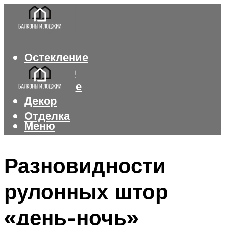
Остекление
Интерьер
Утепление
Декор
Отделка
Меню
Меню
Разновидности
рулонных штор
«день-ночь»