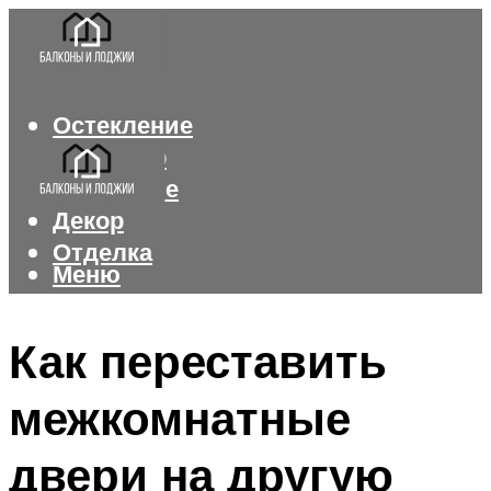
Остекление
Интерьер
Утепление
Декор
Отделка
Меню
Меню
Как переставить
межкомнатные
двери на другую