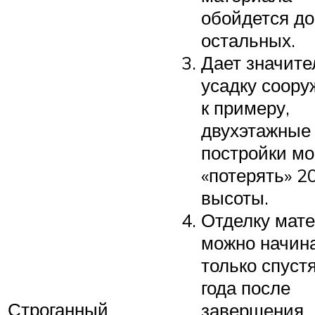
обойдется д
остальных.
Дает значит
усадку соору
к примеру,
двухэтажные
постройки мо
«потерять» 2
высоты.
Отделку мат
можно начин
только спустя
года после
Строганный
завершения