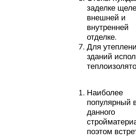
заделке щеле
внешней и
внутренней
отделке.
Для утеплен
зданий испо
теплоизолято
Наиболее
популярный 
данного
стройматери
поэтом встре