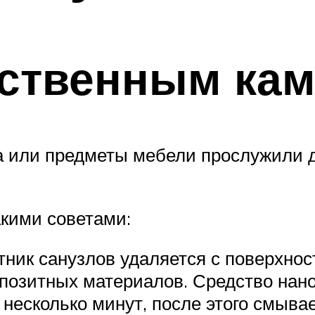
сственным ка
а или предметы мебели прослужили 
акими советами:
тник санузлов удаляется с поверхнос
позитных материалов. Средство нанос
 несколько минут, после этого смывае