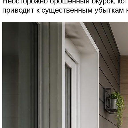
Неосторожно брошенный окурок, кот
приводит к существенным убыткам н