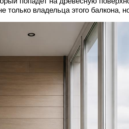
орый попадет на древесную поверхно
е только владельца этого балкона, н