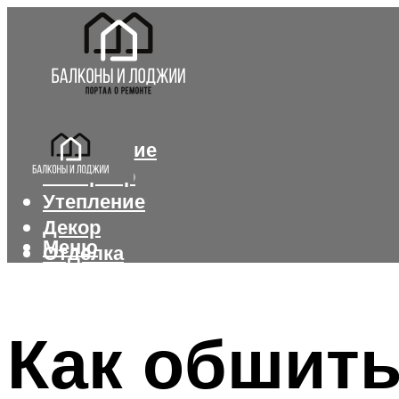
Остекление
Интерьер
Утепление
Декор
Меню
Отделка
Меню
Как обшить