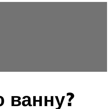
ю ванну?