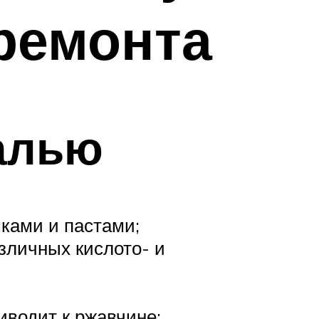
ремонта
малью
ками и пастами;
азличных кислото- и
иводит к ржавчине;