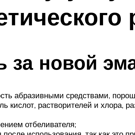
тического 
ь за новой э
сть абразивными средствами, порош
ь кислот, растворителей и хлора, р
нением отбеливателя;
 после использования, так как это пр