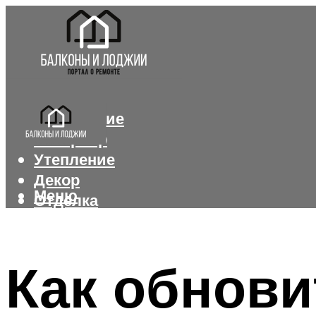
Остекление
Интерьер
Утепление
Декор
Меню
Отделка
Меню
Как обнови