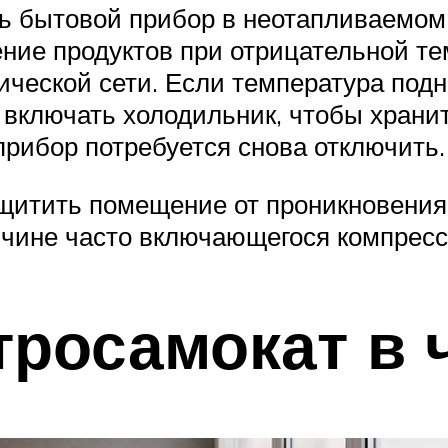
ть бытовой прибор в неотапливаемо
ение продуктов при отрицательной т
ической сети. Если температура под
я включать холодильник, чтобы храни
прибор потребуется снова отключить.
защитить помещение от проникновения
ичине часто включающегося компресс
тросамокат в 