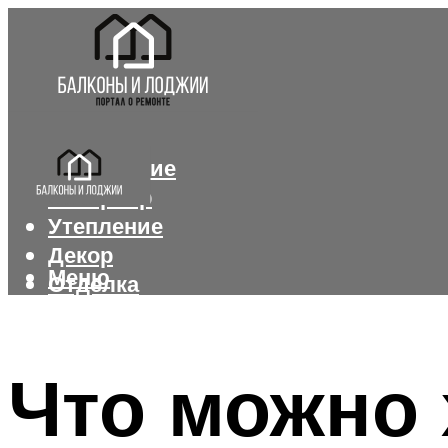
Остекление
Интерьер
Утепление
Декор
Меню
Отделка
Меню
Что можно 