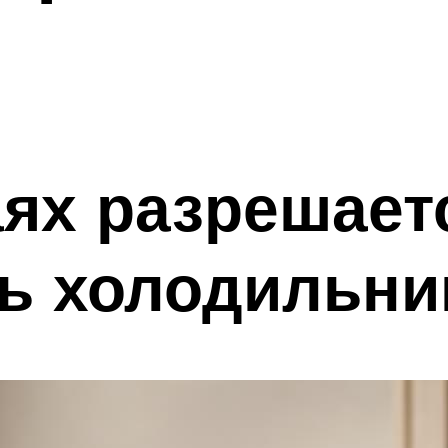
аях разрешает
ь холодильни