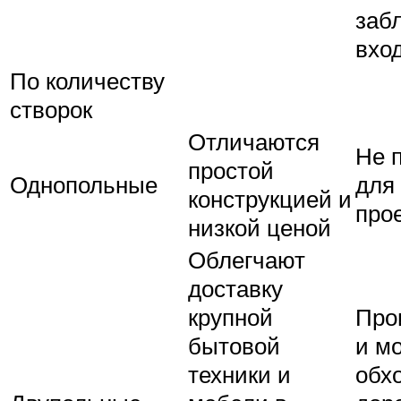
заб
вход
По количеству
створок
Отличаются
Не 
простой
Однопольные
для
конструкцией и
про
низкой ценой
Облегчают
доставку
крупной
Про
бытовой
и м
техники и
обх