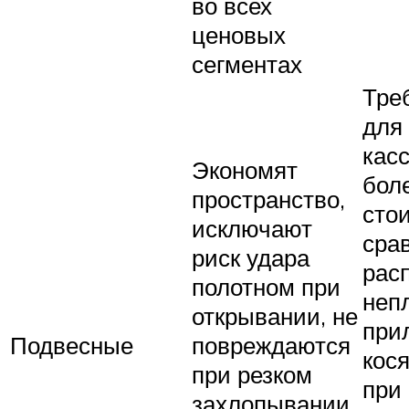
во всех
ценовых
сегментах
Тре
для
кас
Экономят
бол
пространство,
сто
исключают
сра
риск удара
рас
полотном при
неп
открывании, не
при
Подвесные
повреждаются
кося
при резком
при
захлопывании,