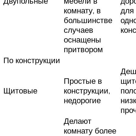
Двупольные
мебели в
дор
комнату, в
для
большинстве
одн
случаев
кон
оснащены
притвором
По конструкции
Деш
Простые в
щит
Щитовые
конструкции,
пол
недорогие
низ
про
Делают
комнату более