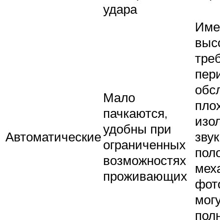
удара
Име
выс
тре
пер
обс
Мало
пло
пачкаются,
изо
удобны при
Автоматические
звук
ограниченных
пол
возможностях
мех
проживающих
фот
мог
пол