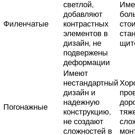
светлой,
Име
добавляют
бол
Филенчатые
контрастных
сто
элементов в
ста
дизайн, не
щит
подвержены
деформации
Имеют
нестандартный
Хор
дизайн и
пров
надежную
доро
Погонажные
конструкцию,
тяж
не создают
сло
сложностей в
мон