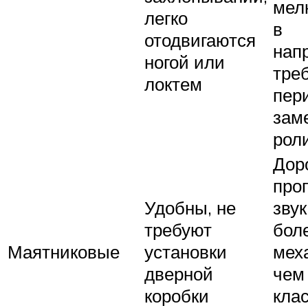
мел
легко
в
отодвигаются
нап
ногой или
тре
локтем
пер
зам
рол
Дор
про
Удобны, не
зву
требуют
бол
Маятниковые
установки
мех
дверной
чем
коробки
кла