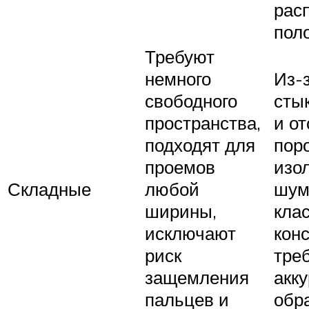
рас
пол
Требуют
немного
Из-
свободного
сты
пространства,
и от
подходят для
пор
проемов
изо
Складные
любой
шум
ширины,
кла
исключают
конс
риск
тре
защемления
акку
пальцев и
обр