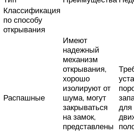
Классификация
по способу
открывания
Имеют
надежный
механизм
открывания,
Тре
хорошо
уст
изолируют от
поро
Распашные
шума, могут
зап
закрываться
для
на замок,
дви
представлены
пол