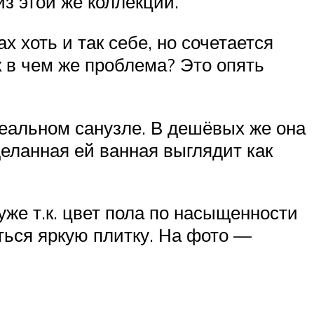
из этой же коллекции.
х хоть и так себе, но сочетается
к в чем же проблема? Это опять
реальном санузле. В дешёвых же она
деланная ей ванная выглядит как
уже т.к. цвет пола по насыщенности
ться яркую плитку. На фото —