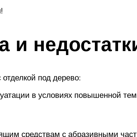
!
 и недостатк
отделкой под дерево:
луатации в условиях повышенной тем
тящим средствам с абразивными час