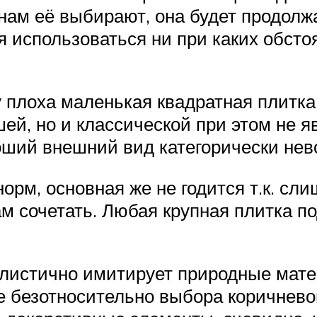
ам её выбирают, она будет продолжа
 использоваться ни при каких обсто
 плоха маленькая квадратная плитка 
й, но и классической при этом не я
ший внешний вид категорически нев
орм, основная же не годится т.к. сли
ам сочетать. Любая крупная плитка п
алистично имитирует природные мате
е безотносительно выбора коричнево