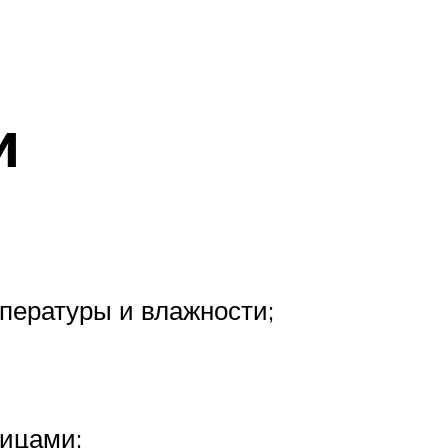
и
пературы и влажности;
тицами;