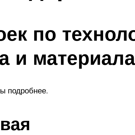
ек по технол
а и материал
ы подробнее.
вая