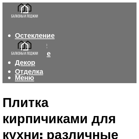
Остекление
Интерьер
Утепление
Декор
Отделка
Меню
Меню
Плитка
кирпичиками для
кухни: различные