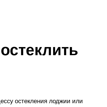
 остеклить
цессу остекления лоджии или