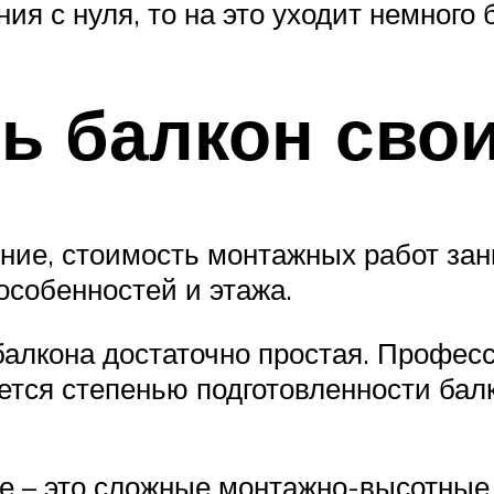
я с нуля, то на это уходит немного
ть балкон сво
ение, стоимость монтажных работ за
особенностей и этажа.
алкона достаточно простая. Професс
яется степенью подготовленности бал
ике – это сложные монтажно-высотные