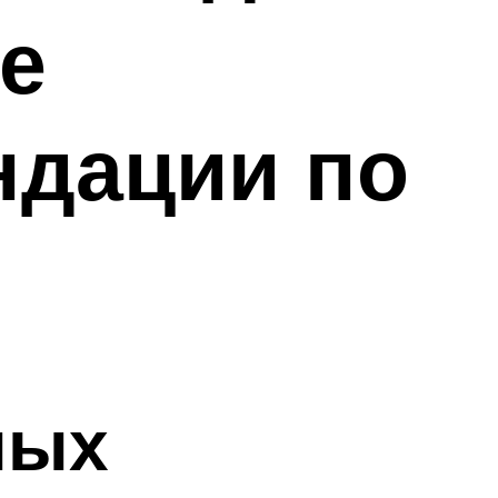
е
ндации по
ных