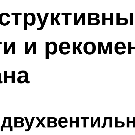
нструктивны
и и рекоме
ана
 двухвентиль