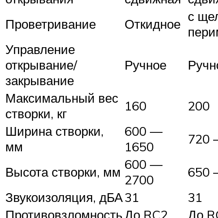
с ще
Проветривание
Откидное
пери
Управление
открывание/
Ручное
Ручн
закрывание
Максимальный вес
160
200
створки, кг
Ширина створки,
600 —
720 
мм
1650
600 —
Высота створки, мм
650 
2700
Звукоизоляция, дБА
31
31
Противовзломность
До RC2
До R