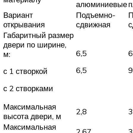
алюминиевые
п
Вариант
Подъемно-
П
открывания
сдвижная
с
Габаритный размер
двери по ширине,
6,5
6
м:
6,5
9
с 1 створкой
с 2 створками
Максимальная
2,8
3
высота двери, м
Максимальная
2,67
3