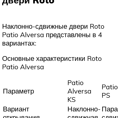
двери Roto
Наклонно-сдвижные двери Roto
Patio Alversa представлены в 4
вариантах:
Основные характеристики Roto
Patio Alversa
Patio
Patio
Параметр
Alversa
PS
KS
Вариант
Наклонно-
Пара
открывания
сдвижная
сдви