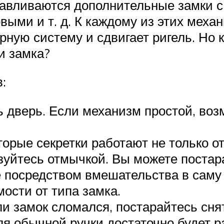
навливаются дополнительные замки с
ыми и т. д. К каждому из этих меха
рную систему и сдвигает ригель. Но к
и замка?
:
ь дверь. Если механизм простой, воз
орые секретки работают не только от
ьзуйтесь отмычкой. Вы можете постар
 посредством вмешательства в саму 
ости от типа замка.
ли замок сломался, постарайтесь сн
ля обычной ручки достаточно будет р