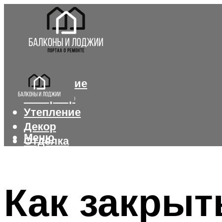
Остекление
Интерьер
Утепление
Декор
Меню
Отделка
Меню
Как закрыт