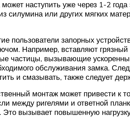
может наступить уже через 1-2 года 
из силумина или других мягких мате
гие пользователи запорных устройс
ючом. Например, вставляют грязный 
ные частицы, вызывающие ускоренны
бходимого обслуживания замка. След
ить и смазывать, также следует держ
ственный монтаж может привести к то
и между ригелями и ответной планкой
 Это вызывает повышенную нагрузку 