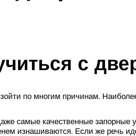
учиться с дв
изойти по многим причинам. Наиболе
Даже самые качественные запорные у
енем изнашиваются. Если же речь ид