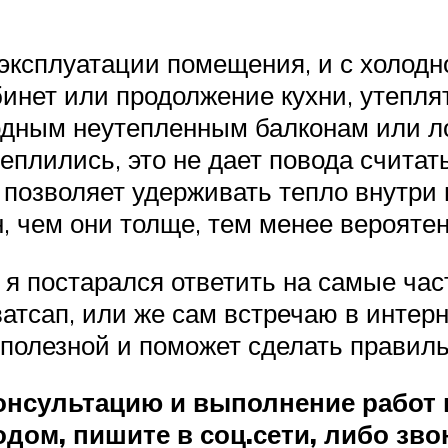
ксплуатации помещения, и с холодно
инет или продолжение кухни, утеплят
одным неутепленным балконам или ло
плились, это не дает повода считат
он позволяет удерживать тепло внутр
, чем они толще, тем менее вероятен
я постарался ответить на самые ча
атсап, или же сам встречаю в интерне
 полезной и поможет сделать правил
нсультацию и выполнение работ п
дом, пишите в соц.сети, либо зво