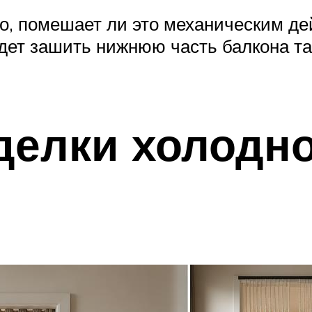
то, помешает ли это механическим д
удет зашить нижнюю часть балкона та
делки холодно