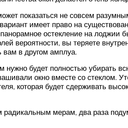
ожет показаться не совсем разумным
 вариант имеет право на существова
 панорамное остекление на лоджии б
олей вероятности, вы теряете внутр
 вам в другом амплуа.
вам нужно будет полностью убирать в
зашивали окно вместе со стеклом. Уте
ителя, которая будет сдерживать выс
им радикальным мерам, два раза поду