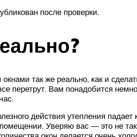
убликован после проверки.
реально?
кнами так же реально, как и сделать
 все перетрут. Вам понадобится немно
час.
лезного действия утепления падает к
помещении. Уверяю вас — это не так
количества окон делается очень холод