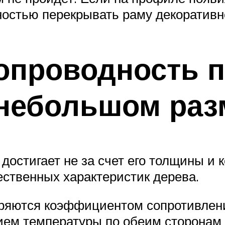
ностью перекрывать раму декоративн
лопроводность 
небольшом раз
остигает не за счет его толщины и к
ественных характеристик дерева.
ряются коэффициентом сопротивления
ием температуры по обеим сторонам 