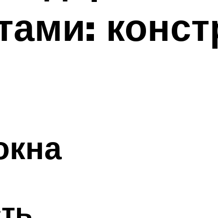
тами: конст
окна
сть