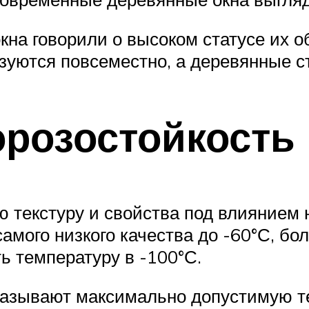
на говорили о высоком статусе их об
зуются повсеместно, а деревянные с
орозостойкость
ю текстуру и свойства под влиянием 
амого низкого качества до -60°С, бо
ь температуру в -100°С.
казывают максимально допустимую те