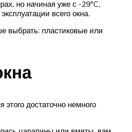
рах, но начиная уже с -29°C,
 эксплуатации всего окна.
ше выбрать: пластиковые или
окна
 этого достаточно немного
ились царапины или вмяты, вам