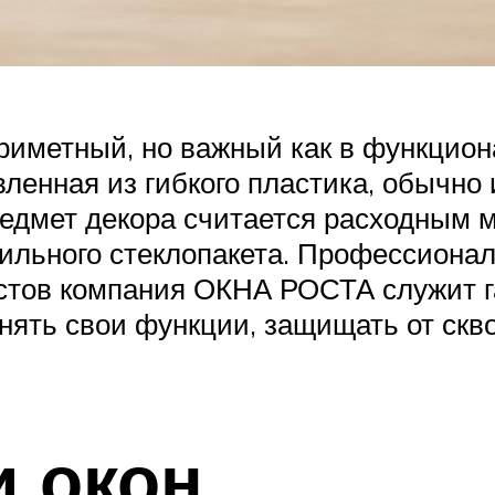
иметный, но важный как в функциона
вленная из гибкого пластика, обычно
редмет декора считается расходным 
ильного стеклопакета. Профессиона
стов компания ОКНА РОСТА служит га
нять свои функции, защищать от скв
и окон