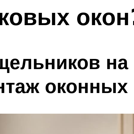
ковых окон
щельников на
нтаж оконных