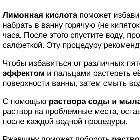
Лимонная кислота
поможет избавит
набрать в ванну горячую (не кипято
часа. После этого спустите воду, п
салфеткой. Эту процедуру рекоменду
Чтобы избавиться от различных пят
эффектом
и пальцами растереть её
поверхности ванны, затем смыть вод
С помощью
раствора соды и мыл
раствор на проблемные места, остав
после каждой водной процедуры.
Ржавчину поможет побороть
раство