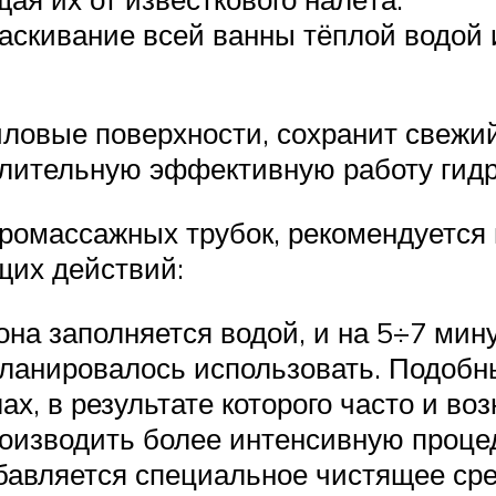
скивание всей ванны тёплой водой и
иловые поверхности, сохранит свежий
 длительную эффективную работу гид
дромассажных трубок, рекомендуется
щих действий:
она заполняется водой, и на 5÷7 мин
планировалось использовать. Подоб
ах, в результате которого часто и в
оизводить более интенсивную процед
обавляется специальное чистящее сре