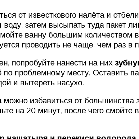
ься от известкового налёта и отбели
к) воду, затем высыпать туда пакет л
ромойте ванну большим количеством 
ется проводить не чаще, чем раз в п
ен, попробуйте нанести на них
зубну
 по проблемному месту. Оставить па
ой и вытереть насухо.
а
можно избавиться от большинства з
ьте на 20 минут, после чего смойте 
р нашатыря и перекиси водорода