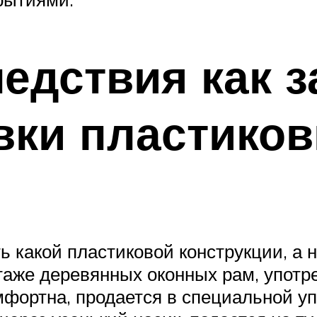
едствия как з
вки пластико
ть какой пластиковой конструкции, а
таже деревянных оконных рам, употре
фортна, продается в специальной упа