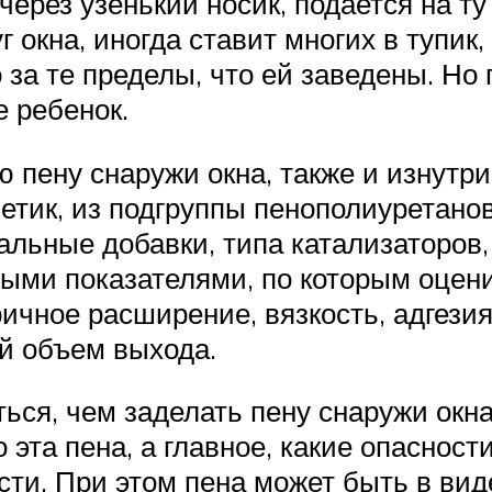
ерез узенький носик, подается на ту 
г окна, иногда ставит многих в тупик
а те пределы, что ей заведены. Но по
е ребенок.
пену снаружи окна, также и изнутри к
метик, из подгруппы пенополиуретанов
альные добавки, типа катализаторов
ыми показателями, по которым оцени
оричное расширение, вязкость, адгез
й объем выхода.
ться, чем заделать пену снаружи окн
 эта пена, а главное, какие опасност
ти. При этом пена может быть в вид