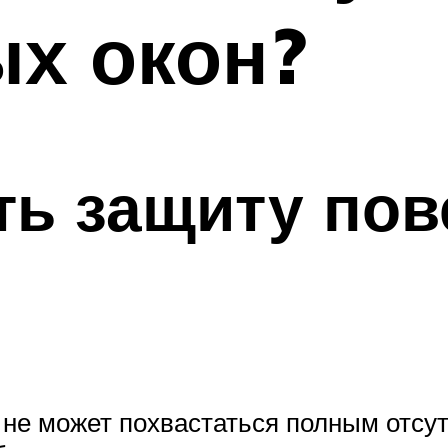
х окон?
ть защиту по
не может похвастаться полным отсу