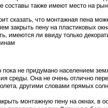
е составы также имеют место на рын
ит сказать, что монтажная пена мож
чем закрыть пену на пластиковых ок
ать, имеются ли ввиду только декора
чинам
го пока не придумано населением зем
вия среды. Она не очень отлично пер
иолета, другими словами прямых сол
акрыть монтажную пену на окнах, в о