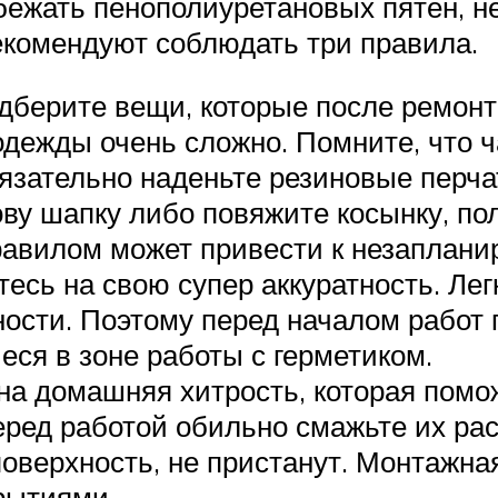
бежать пенополиуретановых пятен, н
екомендуют соблюдать три правила.
дберите вещи, которые после ремонт
одежды очень сложно. Помните, что ч
язательно наденьте резиновые перчат
лову шапку либо повяжите косынку, п
авилом может привести к незаплани
тесь на свою супер аккуратность. Ле
ости. Поэтому перед началом работ 
еся в зоне работы с герметиком.
на домашняя хитрость, которая помо
ред работой обильно смажьте их рас
поверхность, не пристанут. Монтажн
рытиями.