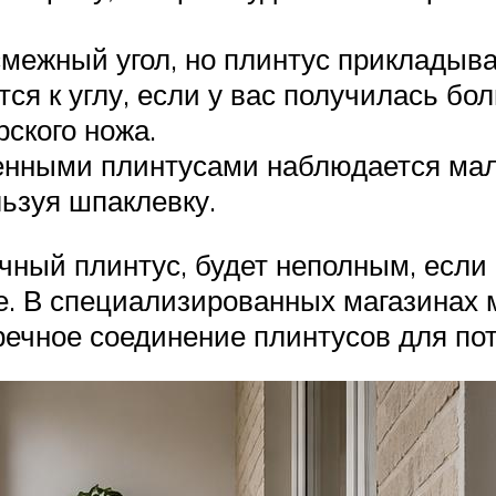
межный угол, но плинтус прикладывае
я к углу, если у вас получилась бо
ского ножа.
ленными плинтусами наблюдается мал
льзуя шпаклевку.
очный плинтус, будет неполным, есл
е. В специализированных магазинах 
речное соединение плинтусов для по