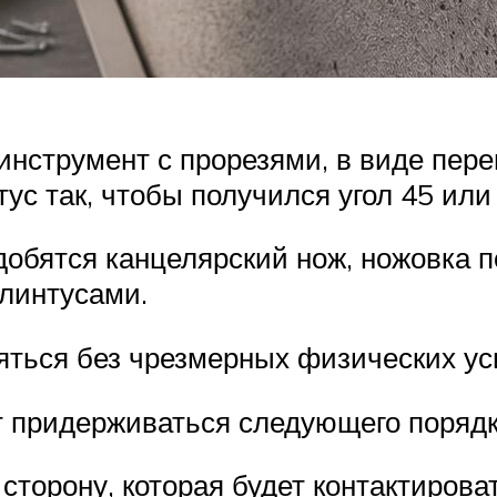
нструмент с прорезями, в виде пере
ус так, чтобы получился угол 45 или
добятся канцелярский нож, ножовка 
линтусами.
яться без чрезмерных физических ус
придерживаться следующего порядк
сторону, которая будет контактироват