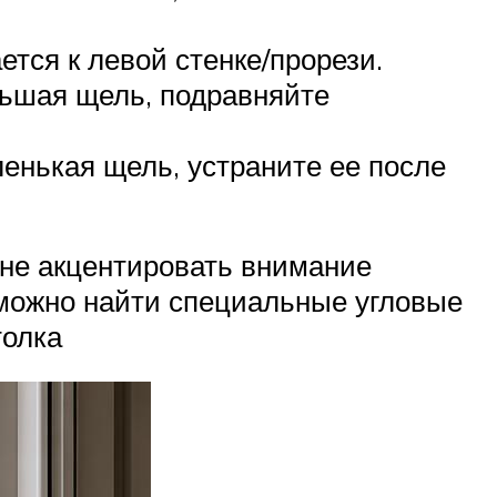
тся к левой стенке/прорези.
льшая щель, подравняйте
енькая щель, устраните ее после
и не акцентировать внимание
можно найти специальные угловые
толка