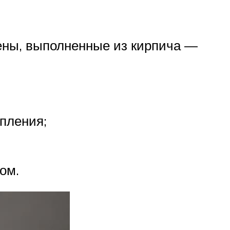
тены, выполненные из кирпича —
пления;
ом.