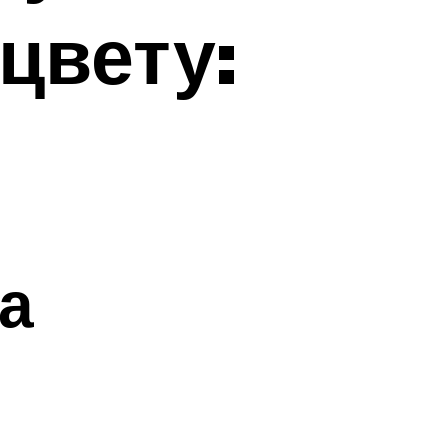
цвету:
а