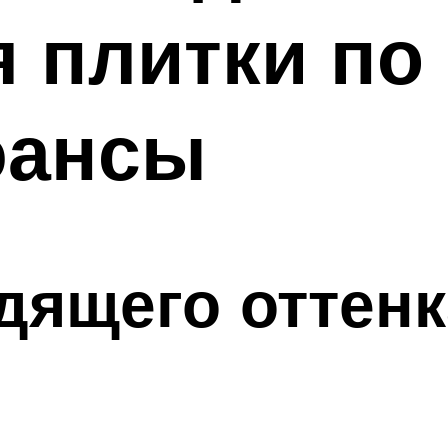
я плитки по 
юансы
дящего оттенк