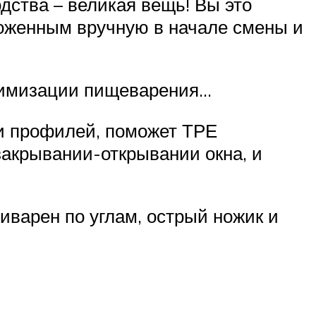
одства – великая вещь! Вы это
ложенным вручную в начале смены и
птимизации пищеварения…
и профилей, поможет ТРЕ
закрывании-открывании окна, и
риварен по углам, острый ножик и