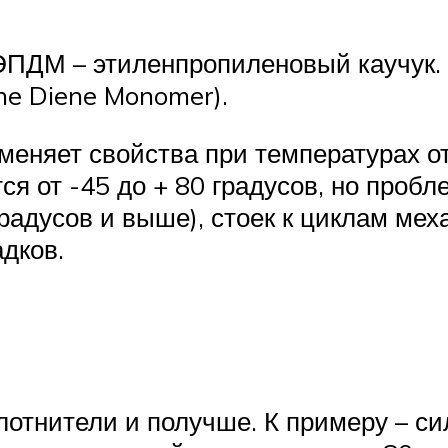
ПДМ – этиленпропиленовый каучук. 
ne Diene Monomer).
еняет свойства при температурах от
 от -45 до + 80 градусов, но пробл
радусов и выше), стоек к циклам меха
дков.
лотнители и получше. К примеру – с