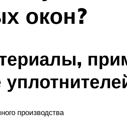
х окон?
териалы, при
 уплотнителе
чного производства