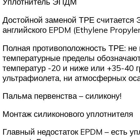
Уплотнитель ЭПДМ
Достойной заменой ТРЕ считается Э
английского EPDM (Ethylene Propyle
Полная противоположность ТРЕ: не м
температурные пределы обозначаются
температур -20 и ниже или +35-40 г
ультрафиолета, ни атмосферных оса
Пальма первенства – силикону!
Монтаж силиконового уплотнителя
Главный недостаток EPDM – есть уп