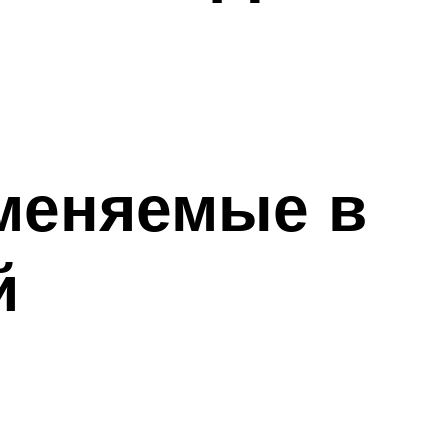
меняемые в
й