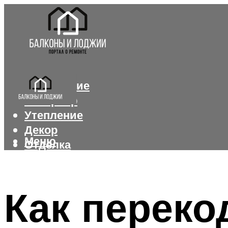
Остекление
Интерьер
Утепление
Декор
Меню
Отделка
Меню
Как переко