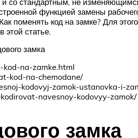
и со стандартным, не изменяющимся
строенной функцией замены рабочего
ак поменять код на замке? Для этог
 этой статье.
ового замка
at-kod-na-zamke.html
nyat-kod-na-chemodane/
avesnoj-kodovyj-zamok-ustanovka-i-z
rekodirovat-navesnoy-kodovyy-zamok/
дового замка