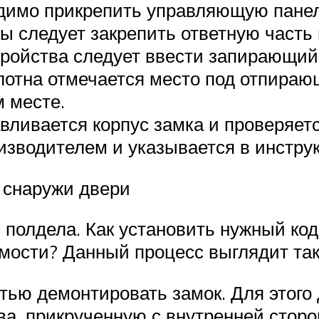
имо прикрепить управляющую панель
ы следует закрепить ответную часть
тройства следует ввести запирающий
олотна отмечается место под отпира
м месте.
вливается корпус замка и проверяет
зводителем и указывается в инструк
 снаружи двери
полдела. Как установить нужный код
имости? Данный процесс выглядит так
тью демонтировать замок. Для этого
ва, прикрученную с внутренней сторо