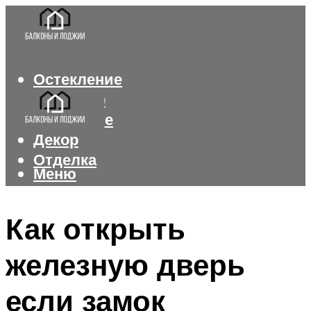
Остекление
Интерьер
Утепление
Декор
Отделка
Меню
Меню
Как открыть
железную дверь
если замок