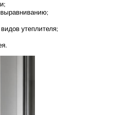
и;
 выравниванию;
 видов утеплителя;
ея.