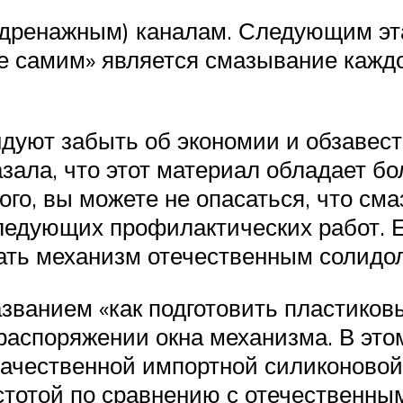
дренажным) каналам. Следующим эта
ме самим» является смазывание каж
дуют забыть об экономии и обзавес
зала, что этот материал обладает б
го, вы можете не опасаться, что сма
ледующих профилактических работ. 
тать механизм отечественным солидо
ванием «как подготовить пластиковы
распоряжении окна механизма. В это
качественной импортной силиконовой 
стотой по сравнению с отечественным