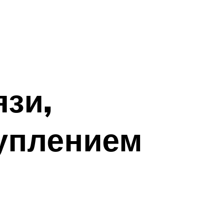
язи,
уплением