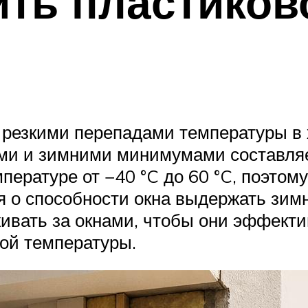
ить пластиков
 резкими перепадами температуры в х
и и зимними минимумами составляет
пературе от −40 °C до 60 °C, поэто
я о способности окна выдержать зим
живать за окнами, чтобы они эффек
ой температуры.