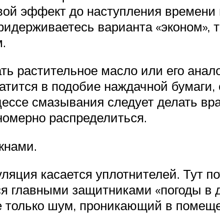
 свой эффект до наступления времен
ридерживаетесь варианта «эконом», 
.
ть растительное масло или его анало
ратится в подобие наждачной бумаги,
цессе смазывания следует делать вр
номерно распределиться.
кнами.
яция касается уплотнителей. Тут по
ся главными защитниками «погоды в д
не только шум, проникающий в помещ