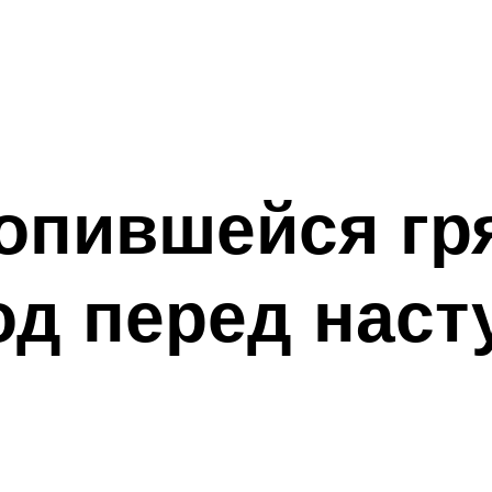
опившейся гр
од перед наст