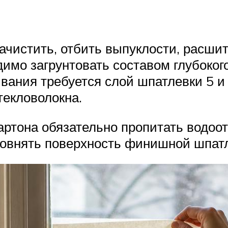
чистить, отбить выпуклости, расшит
имо загрунтовать составом глубоког
вания требуется слой шпатлевки 5 и
текловолокна.
картона обязательно пропитать водоо
овнять поверхность финишной шпатл