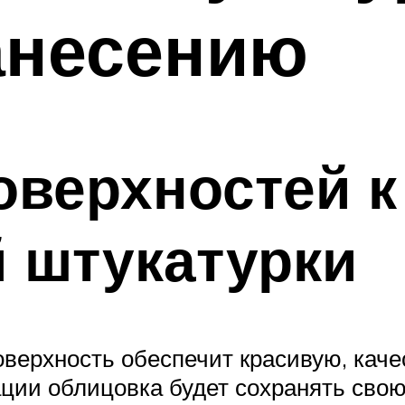
анесению
оверхностей 
 штукатурки
оверхность обеспечит красивую, кач
ации облицовка будет сохранять свою 