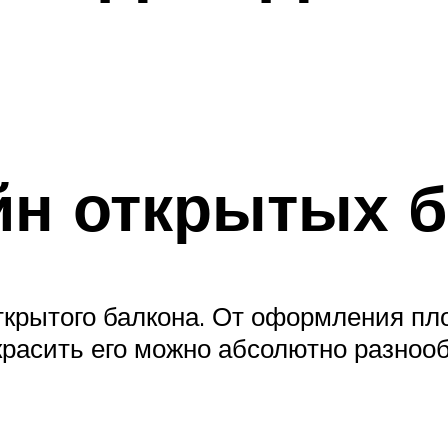
йн открытых б
ткрытого балкона. От оформления пло
украсить его можно абсолютно разно