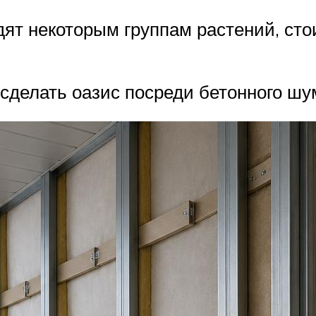
ят некоторым группам растений, стои
делать оазис посреди бетонного шум