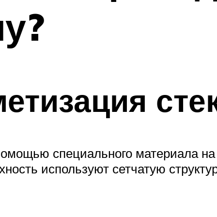
му?
метизация сте
помощью специального материала на
рхность используют сетчатую структ