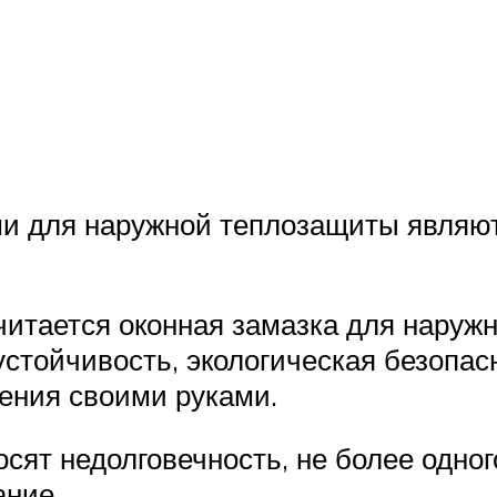
 для наружной теплозащиты являютс
итается оконная замазка для наруж
стойчивость, экологическая безопасн
ления своими руками.
осят недолговечность, не более одног
ание.