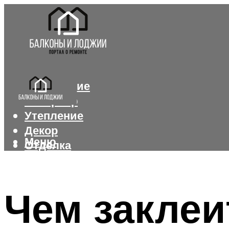
Остекление
Интерьер
Утепление
Декор
Меню
Отделка
Меню
Чем заклеи