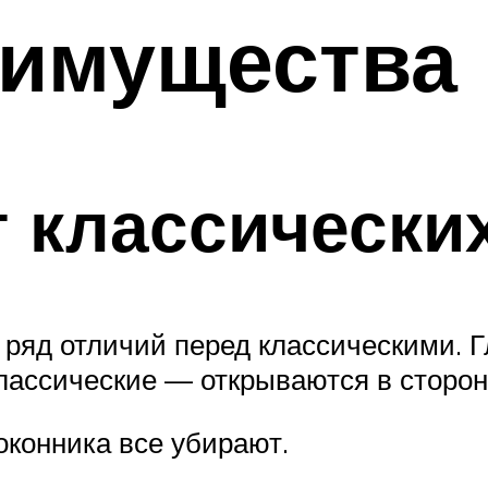
еимущества
т классически
ряд отличий перед классическими. 
лассические — открываются в сторо
оконника все убирают.