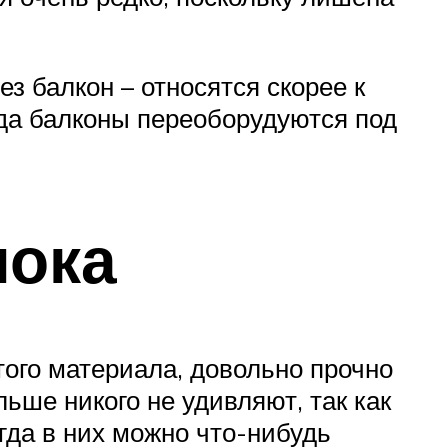
з балкон – относятся скорее к
да балконы переоборудуются под
лока
того материала, довольно прочно
ше никого не удивляют, так как
да в них можно что-нибудь