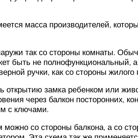
меется масса производителей, кото
аружи так со стороны комнаты. Обыч
жет быть не полнофункциональный, а
верной ручки, как со стороны жилого
ь открытию замка ребенком или живот
овения через балкон посторонних, ко
м с ключами.
м можно со стороны балкона, а со ст
тором. Эта схема так же применяетс