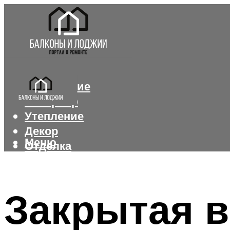
Остекление
Интерьер
Утепление
Декор
Меню
Отделка
Меню
Закрытая в