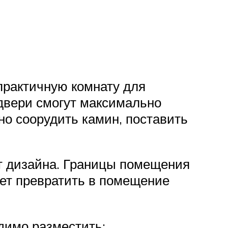
практичную комнату для
 двери смогут максимально
но соорудить камин, поставить
т дизайна. Границы помещения
дет превратить в помещение
одимо разместить: