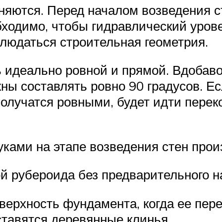
иняются. Перед началом возведения 
ходимо, чтобы гидравлический уровен
блюдаться строительная геометрия.
идеально ровной и прямой. Вдобавок
ны составлять ровно 90 градусов. Ес
получатся ровными, будет идти перек
уками на этапе возведения стен про
й рубероида без предварительного н
ерхность фундамента, когда ее пере
 ставятся деревянные клинья.