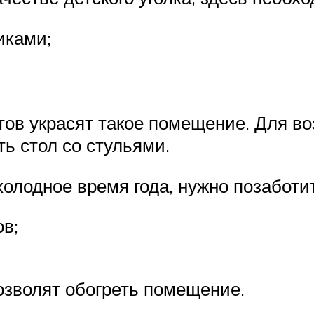
иками;
ов украсят такое помещение. Для в
ь стол со стульями.
олодное время года, нужно позаботит
в;
озволят обогреть помещение.