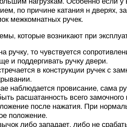
ольшим нагрузкам. Особенно если у в
ем, по причине катания н дверях, за
ок межкомнатных ручек.
емы, которые возникают при эксплуа
на ручку, то чувствуется сопротивле
ще и поддергивать ручку двери.
тречается в конструкции ручек с за
крывании.
ае наблюдается провисание, сама руч
быть расшатанность всего замочного
оложение после нажатия. При нормал
ое положение.
зычок либо западает, либо не срабат