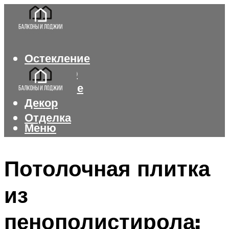
Остекление
Интерьер
Утепление
Декор
Отделка
Меню
Меню
Потолочная плитка
из
пенополистирола: