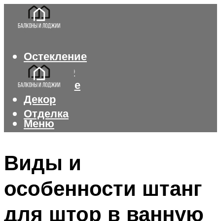
Остекление
Интерьер
Утепление
Декор
Отделка
Меню
Меню
Виды и
особенности штанг
для штор в ванную