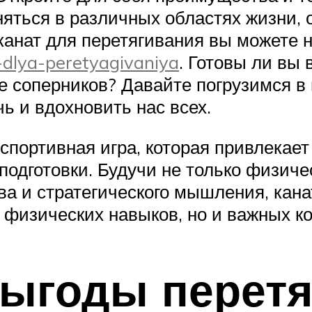
няться в различных областях жизни,
канат для перетягивания вы можете н
t-dlya-peretyagivaniya
. Готовы ли вы 
е соперников? Давайте погрузимся в 
чь и вдохновить нас всех.
спортивная игра, которая привлекае
подготовки. Будучи не только физич
ва и стратегического мышления, кана
 физических навыков, но и важных к
выгоды перетя