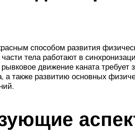
красным способом развития физичес
части тела работают в синхронизац
ое рывковое движение каната требует
 а также развитию основных физичес
ний.
зующие аспек