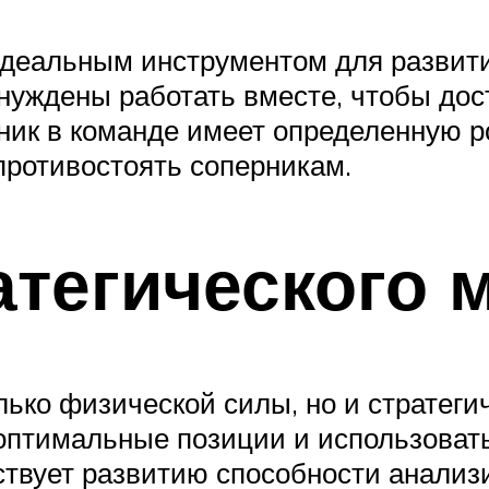
идеальным инструментом для развити
ынуждены работать вместе, чтобы до
ник в команде имеет определенную ро
противостоять соперникам.
атегического
лько физической силы, но и стратег
 оптимальные позиции и использовать
ствует развитию способности анализ