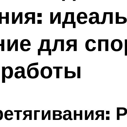
ния: идеал
ие для спо
 работы
ретягивания: 