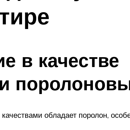
ртире
е в качестве
и поролоновы
ачествами обладает поролон, особ