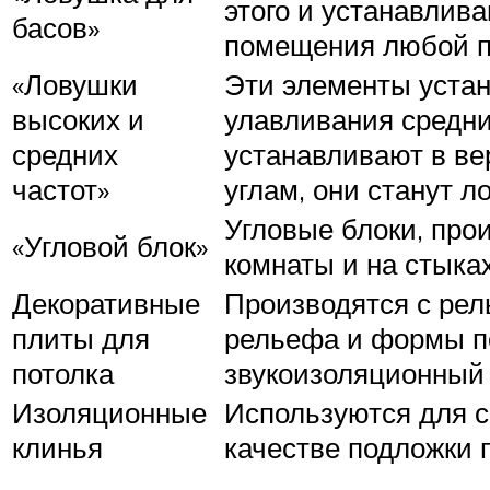
этого и устанавлив
басов»
помещения любой 
«Ловушки
Эти элементы устан
высоких и
улавливания средни
средних
устанавливают в ве
частот»
углам, они станут л
Угловые блоки, про
«Угловой блок»
комнаты и на стыках
Декоративные
Производятся с рел
плиты для
рельефа и формы по
потолка
звукоизоляционный
Изоляционные
Используются для с
клинья
качестве подложки п