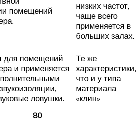
ивной
низких частот,
ии помещений
чаще всего
ера.
применяется в
больших залах.
я для помещений
Те же
ера и применяется
характеристики,
дополнительными
что и у типа
звукоизоляции,
материала
вуковые ловушки.
«клин»
80