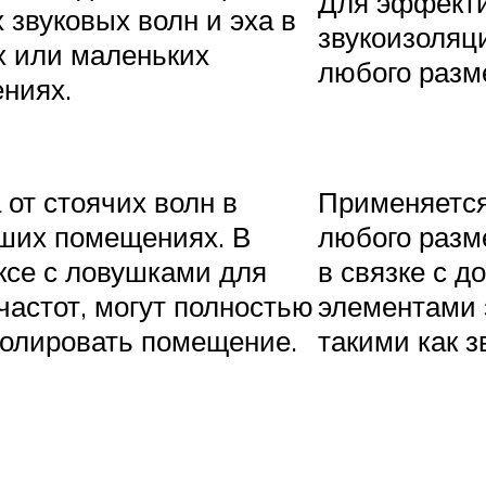
Для эффект
 звуковых волн и эха в
звукоизоляц
х или маленьких
любого разм
ниях.
от стоячих волн в
Применяетс
ших помещениях. В
любого разм
ксе с ловушками для
в связке с 
частот, могут полностью
элементами 
золировать помещение.
такими как з