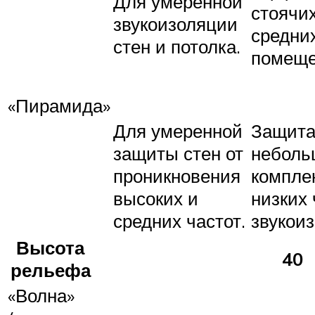
Для умеренной
стоячих
звукоизоляции
средни
стен и потолка.
помеще
«Пирамида»
Для умеренной
Защита 
защиты стен от
неболь
проникновения
компле
высоких и
низких 
средних частот.
звукои
Высота
40
рельефа
«Волна»