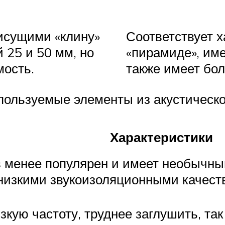
исущими «клину»
Соответствует х
 25 и 50 мм, но
«пирамиде», им
мость.
также имеет бол
спользуемые элементы из акустическо
Характеристики
 менее популярен и имеет необычный
низкими звукоизоляционными качеств
кую частоту, труднее заглушить, та