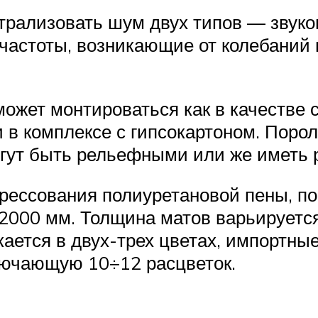
трализовать шум двух типов — звуко
 частоты, возникающие от колебаний 
может монтироваться как в качестве 
и в комплексе с гипсокартоном. Пор
гут быть рельефными или же иметь 
рессования полиуретановой пены, пос
000 мм. Толщина матов варьируется
кается в двух-трех цветах, импортн
лючающую 10÷12 расцветок.