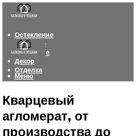
Остекление
Интерьер
Утепление
Декор
Отделка
Меню
Меню
Кварцевый
агломерат, от
производства до