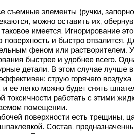
се съемные элементы (ручки, запорно
екаются, можно оставить их, обернув
таковое имеется. Игнорирование этого
ю поверхность и быстро отвалится. 
льным феном или растворителем. У
ания быстрее и удобнее всего. Однак
урные детали. В этом случае лучше
эффективен: струю горячего воздуха
, и ее легко можно будет снять шпат
ой токсичности работать с этими жид
ваемом помещении.
абочей поверхности есть трещины, ц
шпаклевкой. Состав, предназначенны