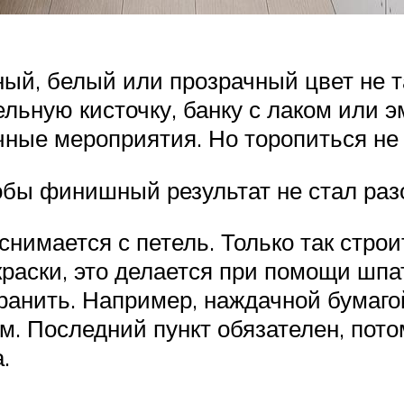
ный, белый или прозрачный цвет не т
льную кисточку, банку с лаком или 
чные мероприятия. Но торопиться не
обы финишный результат не стал ра
нимается с петель. Только так строи
раски, это делается при помощи шпа
транить. Например, наждачной бумаг
. Последний пункт обязателен, пото
.