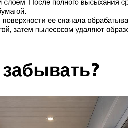
 слоем. После полного высыхания с
умагой.
 поверхности ее сначала обрабаты
гой, затем пылесосом удаляют обра
 забывать?